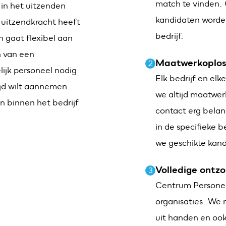
match te vinden. 
 in het uitzenden
kandidaten worde
 uitzendkracht heeft
bedrijf.
n gaat flexibel aan
n van een
Maatwerkoplos
2
elijk personeel nodig
Elk bedrijf en elk
ijd wilt aannemen.
we altijd maatwer
n binnen het bedrijf
contact erg belan
in de specifieke 
we geschikte kan
in je mailbox
Volledige ontzo
3
Centrum Personeel
organisaties. We 
uit handen en ook