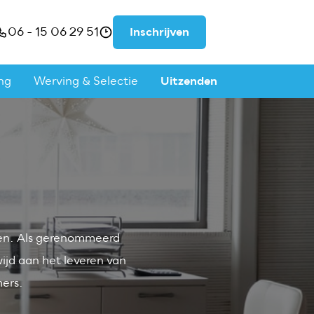
06 - 15 06 29 51
Inschrijven
ng
Werving & Selectie
Uitzenden
den. Als gerenommeerd
ijd aan het leveren van
ers.