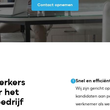
Contact opnemen
erkers
Snel en efficiën
1
Wij zijn gericht o
r het
kandidaten aan p
edrijf
werknemer als wer