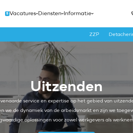
Vacatures
Diensten
Informatie
5
ZZP
Detacheri
Uitzenden
venaarde service en expertise op het gebied van uitzen
n we de dynamiek van de arbeidsmarkt en zijn we toegew
gwaardige oplossingen voor zowel werkgevers als werknem