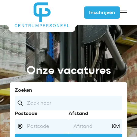
Inschrijven
5
Onze
vacatures
Zoeken
Postcode
Afstand
KM