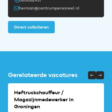
0615062951
herman@centrumpersoneel.nl
Direct solliciteren
Gerelateerde vacatures
Heftruckchauffeur /
Magazijnmedewerker in
Groningen